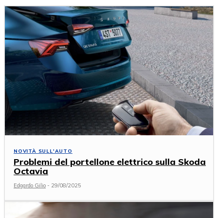
NOVITÀ SULL'AUTO
Problemi del portellone elettrico sulla Skoda
Octavia
Edgardo Gilio
-
29/08/2025