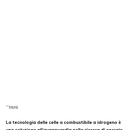
“`html
La tecnologia delle celle a combustibile a idrogeno è
una soluzione all’avanguardia nella ricerca di energie