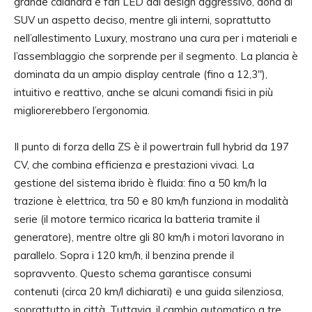
grande calandra e fari LED dal design aggressivo, dona al
SUV un aspetto deciso, mentre gli interni, soprattutto
nell’allestimento Luxury, mostrano una cura per i materiali e
l’assemblaggio che sorprende per il segmento. La plancia è
dominata da un ampio display centrale (fino a 12,3″),
intuitivo e reattivo, anche se alcuni comandi fisici in più
migliorerebbero l’ergonomia.
Il punto di forza della ZS è il powertrain full hybrid da 197
CV, che combina efficienza e prestazioni vivaci. La
gestione del sistema ibrido è fluida: fino a 50 km/h la
trazione è elettrica, tra 50 e 80 km/h funziona in modalità
serie (il motore termico ricarica la batteria tramite il
generatore), mentre oltre gli 80 km/h i motori lavorano in
parallelo. Sopra i 120 km/h, il benzina prende il
sopravvento. Questo schema garantisce consumi
contenuti (circa 20 km/l dichiarati) e una guida silenziosa,
soprattutto in città. Tuttavia, il cambio automatico a tre