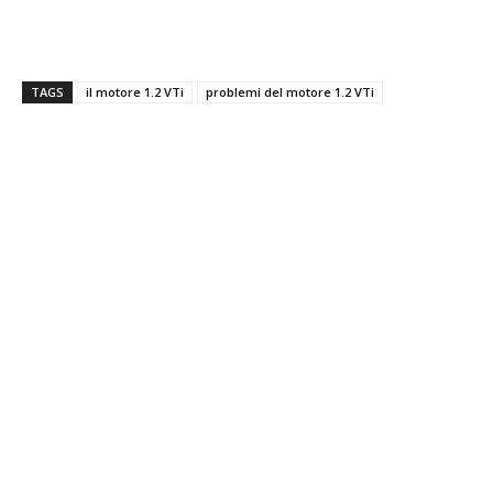
TAGS
il motore 1.2 VTi
problemi del motore 1.2 VTi