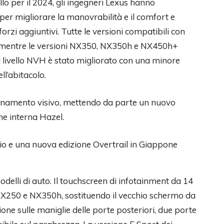
o per il 2024, gli ingegneri Lexus hanno
 per migliorare la manovrabilità e il comfort e
orzi aggiuntivi. Tutte le versioni compatibili con
 mentre le versioni NX350, NX350h e NX450h+
il livello NVH è stato migliorato con una minore
ll’abitacolo.
rnamento visivo, mettendo da parte un nuovo
e interna Hazel.
odelli di auto. Il touchscreen di infotainment da 14
i NX250 e NX350h, sostituendo il vecchio schermo da
azione sulle maniglie delle porte posteriori, due porte