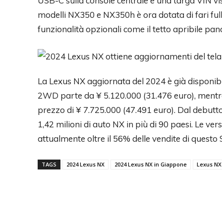
USB-C sulla console centrale e una targa VIN vis
modelli NX350 e NX350h è ora dotata di fari ful
funzionalità opzionali come il tetto apribile p
La Lexus NX aggiornata del 2024 è già disponibi
2WD parte da ¥ 5.120.000 (31.476 euro), ment
prezzo di ¥ 7.725.000 (47.491 euro). Dal debutt
1,42 milioni di auto NX in più di 90 paesi. Le ve
attualmente oltre il 56% delle vendite di questo
TAGS
2024 Lexus NX
2024 Lexus NX in Giappone
Lexus NX 