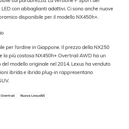
ibile sul parabrezza. La versione F Sport dei
l LED con abbaglianti adattivi. Ci sono anche nuove
anoramico disponibile per il modello NX450h+.
le per l’ordine in Giappone. Il prezzo della NX250
re la più costosa NX450h+ Overtrail AWD ha un
o del modello originale nel 2014, Lexus ha venduto
rsioni ibrida e ibrida plug-in rappresentano
 SUV.
Overtrail
Nuova LexusNX